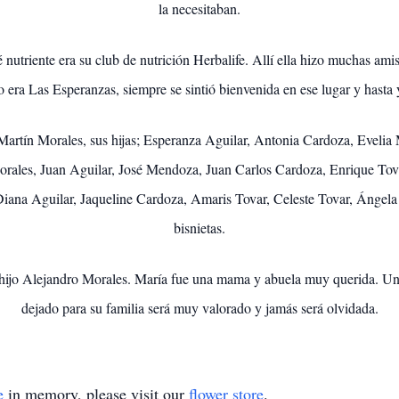
la necesitaban.
 nutriente era su club de nutrición Herbalife. Allí ella hizo muchas ami
o era Las Esperanzas, siempre se sintió bienvenida en ese lugar y hasta
Martín Morales, sus hijas; Esperanza Aguilar, Antonia Cardoza, Evelia
orales, Juan Aguilar, José Mendoza, Juan Carlos Cardoza, Enrique Tovar 
iana Aguilar, Jaqueline Cardoza, Amaris Tovar, Celeste Tovar, Ángela To
bisnietas.
o hijo Alejandro Morales. María fue una mama y abuela muy querida. U
dejado para su familia será muy valorado y jamás será olvidada.
e
in memory, please visit our
flower store
.