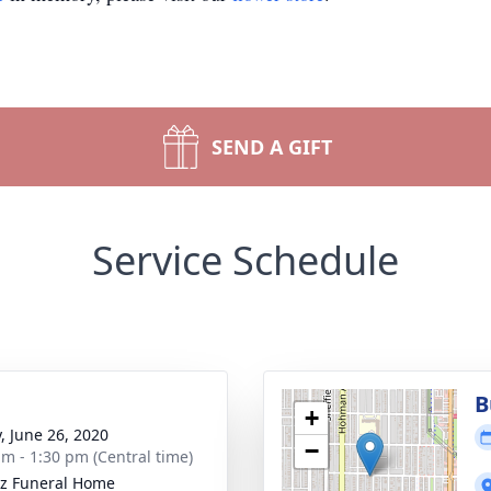
SEND A GIFT
Service Schedule
g
B
+
y, June 26, 2020
−
am - 1:30 pm (Central time)
z Funeral Home