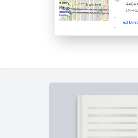
4404
IN 46
Text Dire