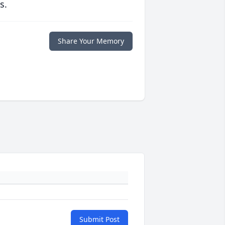
s.
Share Your Memory
Submit Post