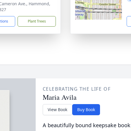
 Cameron Ave., Hammond,
327
ctions
Plant Trees
CELEBRATING THE LIFE OF
Maria Avila
View Book
Buy Book
A beautifully bound keepsake book